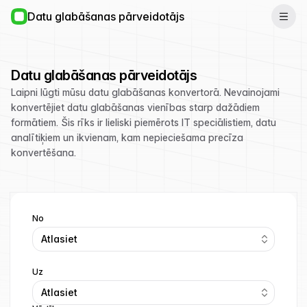
Datu glabāšanas pārveidotājs
Datu glabāšanas pārveidotājs
Laipni lūgti mūsu datu glabāšanas konvertorā. Nevainojami
konvertējiet datu glabāšanas vienības starp dažādiem
formātiem. Šis rīks ir lieliski piemērots IT speciālistiem, datu
analītiķiem un ikvienam, kam nepieciešama precīza
konvertēšana.
No
Atlasiet
Uz
Atlasiet