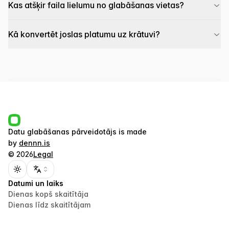
Kas atšķir faila lielumu no glabāšanas vietas?
Kā konvertēt joslas platumu uz krātuvi?
Datu glabāšanas pārveidotājs
is made
by
dennn.is
©
2026
Legal
Toggle theme
Datumi un laiks
Dienas kopš skaitītāja
Dienas līdz skaitītājam