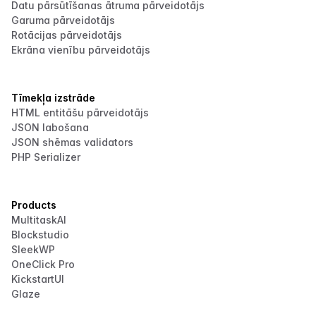
Datu pārsūtīšanas ātruma pārveidotājs
Garuma pārveidotājs
Rotācijas pārveidotājs
Ekrāna vienību pārveidotājs
Tīmekļa izstrāde
HTML entitāšu pārveidotājs
JSON labošana
JSON shēmas validators
PHP Serializer
Products
MultitaskAI
Blockstudio
SleekWP
OneClick Pro
KickstartUI
Glaze