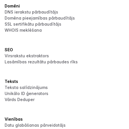
Domēni
DNS ierakstu pārbaudītājs
Domēna pieejamības pārbaudītājs
SSL sertifikātu pārbaudītājs
WHOIS meklēšana
SEO
Virsrakstu ekstraktors
Lasāmības rezultātu pārbaudes rīks
Teksts
Teksta salīdzinājums
Unikālo ID ģenerators
Vārds Deduper
Vienības
Datu glabāšanas pārveidotājs